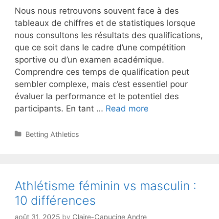
Nous nous retrouvons souvent face à des
tableaux de chiffres et de statistiques lorsque
nous consultons les résultats des qualifications,
que ce soit dans le cadre d’une compétition
sportive ou d’un examen académique.
Comprendre ces temps de qualification peut
sembler complexe, mais c’est essentiel pour
évaluer la performance et le potentiel des
Comment
participants. En tant …
Read more
interpréter
les
Categories
Betting Athletics
temps
de
qualification
?
Athlétisme féminin vs masculin :
10 différences
août 31, 2025
by
Claire-Capucine Andre