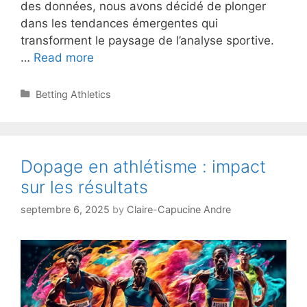
des données, nous avons décidé de plonger
dans les tendances émergentes qui
transforment le paysage de l’analyse sportive.
5
…
Read more
tendances
émergentes
Categories
Betting Athletics
dans
l'analyse
sportive
Dopage en athlétisme : impact
sur les résultats
septembre 6, 2025
by
Claire-Capucine Andre