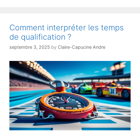
:
impact
sur
les
Comment interpréter les temps
résultats
de qualification ?
septembre 3, 2025
by
Claire-Capucine Andre