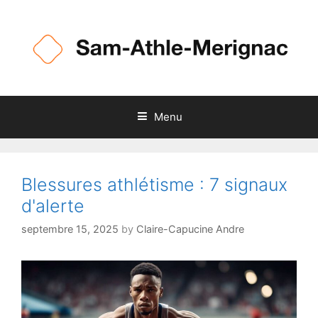
Skip
to
content
Menu
Blessures athlétisme : 7 signaux
d'alerte
septembre 15, 2025
by
Claire-Capucine Andre