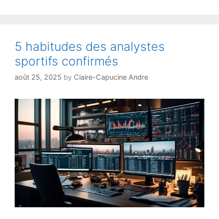
:
6
facteurs
de
5 habitudes des analystes
performance
sportifs confirmés
août 25, 2025
by
Claire-Capucine Andre