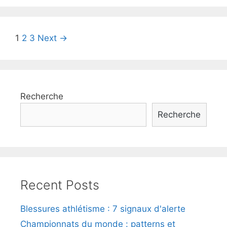
7
corrélations
surprenantes
Post
1
2
3
Next →
navigation
Recherche
Recherche
Recent Posts
Blessures athlétisme : 7 signaux d'alerte
Championnats du monde : patterns et