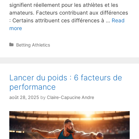
signifient réellement pour les athlètes et les
amateurs. Facteurs contribuant aux différences
: Certains attribuent ces différences à …
Read
Athlétisme
more
féminin
vs
Categories
Betting Athletics
masculin
:
10
différences
Lancer du poids : 6 facteurs de
performance
août 28, 2025
by
Claire-Capucine Andre