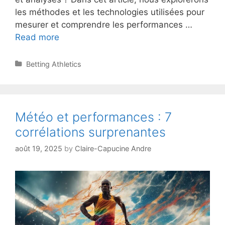
les méthodes et les technologies utilisées pour
mesurer et comprendre les performances …
Comment
Read more
étudier
les
Categories
Betting Athletics
chronos
en
athlétisme
?
Météo et performances : 7
corrélations surprenantes
août 19, 2025
by
Claire-Capucine Andre