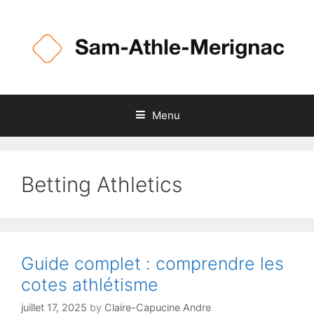
Skip
to
content
Menu
Betting Athletics
Guide complet : comprendre les
cotes athlétisme
juillet 17, 2025
by
Claire-Capucine Andre