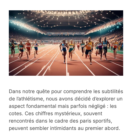
Dans notre quête pour comprendre les subtilités
de l’athlétisme, nous avons décidé d’explorer un
aspect fondamental mais parfois négligé : les
cotes. Ces chiffres mystérieux, souvent
rencontrés dans le cadre des paris sportifs,
peuvent sembler intimidants au premier abord.