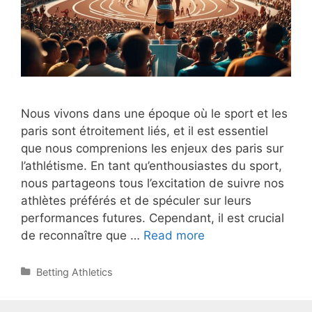
Nous vivons dans une époque où le sport et les
paris sont étroitement liés, et il est essentiel
que nous comprenions les enjeux des paris sur
l’athlétisme. En tant qu’enthousiastes du sport,
nous partageons tous l’excitation de suivre nos
athlètes préférés et de spéculer sur leurs
performances futures. Cependant, il est crucial
Comprendre
de reconnaître que …
Read more
les
Enjeux
Categories
Betting Athletics
des
Paris