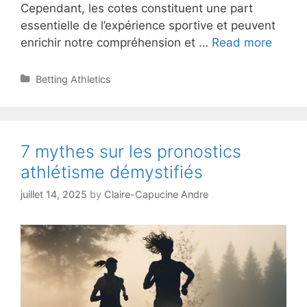
Cependant, les cotes constituent une part
essentielle de l’expérience sportive et peuvent
Guide
enrichir notre compréhension et …
Read more
compl
:
Categories
Betting Athletics
compr
les
cotes
athlét
7 mythes sur les pronostics
athlétisme démystifiés
juillet 14, 2025
by
Claire-Capucine Andre