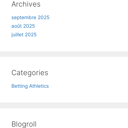
Archives
septembre 2025
août 2025
juillet 2025
Categories
Betting Athletics
Blogroll