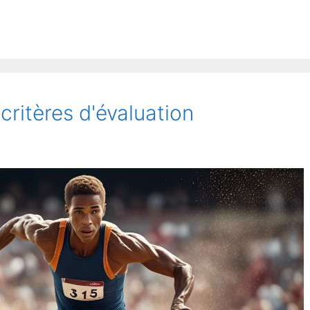
théories
populaires
sur
les
records
athlétisme
critères d'évaluation