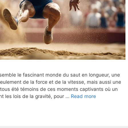
nsemble le fascinant monde du saut en longueur, une
seulement de la force et de la vitesse, mais aussi une
tous été témoins de ces moments captivants où un
Saut
nt les lois de la gravité, pour …
Read more
en
longueur
:
4