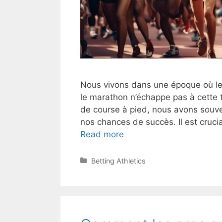
Nous vivons dans une époque où les
le marathon n’échappe pas à cette 
de course à pied, nous avons souve
nos chances de succès. Il est cruci
Marathon
Read more
betting
:
Categories
Betting Athletics
6
aspects
à
considérer