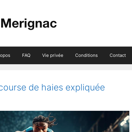
ropos
FAQ
Vie privée
Conditions
Contact
course de haies expliquée