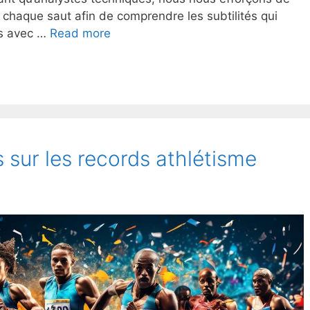
aque saut afin de comprendre les subtilités qui
Analyse
es avec …
Read more
technique
:
course
de
haies
expliquée
s sur les records athlétisme