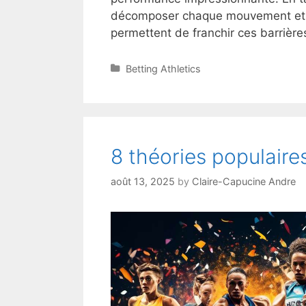
décomposer chaque mouvement et ch
permettent de franchir ces barrièr
Categories
Betting Athletics
8 théories populaire
août 13, 2025
by
Claire-Capucine Andre